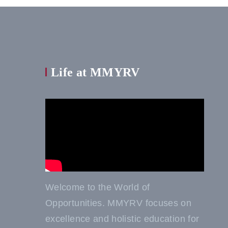
Life at MMYRV
Welcome to the World of
Opportunities. MMYRV focuses on
excellence and holistic education for