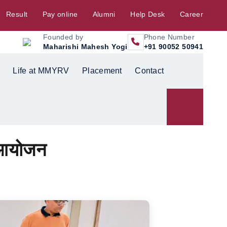
Result
Pay online
Alumni
Help Desk
Career
Founded by
Phone Number
Maharishi Mahesh Yogi
+91 90052 50941
Life at MMYRV
Placement
Contact
ा आयोजन